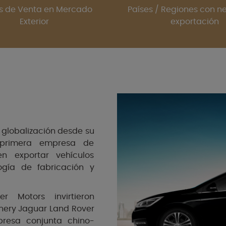
s de Venta en Mercado
Países / Regiones con n
Exterior
exportación
globalización desde su
 primera empresa de
n exportar vehículos
ogía de fabricación y
 Motors invirtieron
hery Jaguar Land Rover
presa conjunta chino-