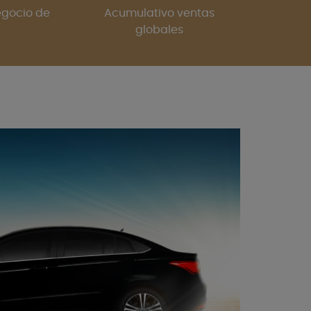
egocio de
Acumulativo ventas
globales