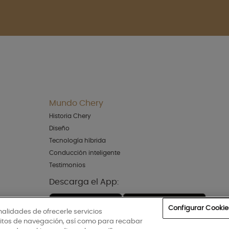
Mundo Chery
Historia Chery
Diseño
Tecnología híbrida
Conducción inteligente
Testimonios
Descarga el App:
Configurar Cookie
inalidades de ofrecerle servicios
ábitos de navegación, así como para recabar