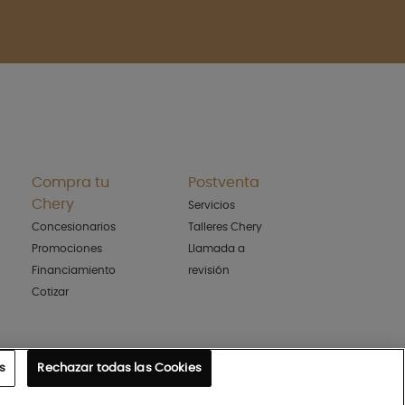
Compra tu
Postventa
Chery
Servicios
Concesionarios
Talleres Chery
Promociones
Llamada a
Financiamiento
revisión
Cotizar
s
Rechazar todas las Cookies