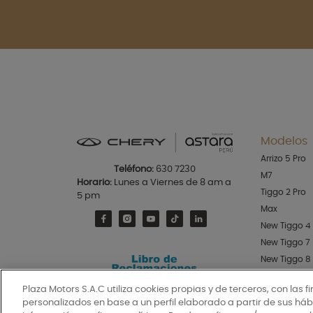
Modelos
Arrizo 5 Pro
Teléfono:
630 7230
M7
Horario:
Lunes a Viernes de 8 am a
Tiggo 2 Pro
5 pm
Max
New Tiggo 4
New Tiggo 7
New Tiggo 8
Tiggo 9
Plaza Motors S.A.C utiliza cookies propias y de terceros, con las f
Himla
personalizados en base a un perfil elaborado a partir de sus h