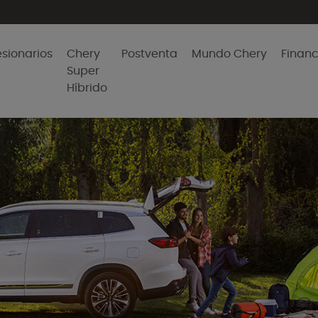
sionarios
Chery
Postventa
Mundo Chery
Finan
Super
Híbrido